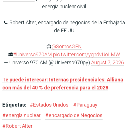
energía nuclear civil
📞 Robert Alter, encargado de negocios de la Embajada
de EE.UU
📺
@SomosGEN
📻
#Universo970AM
pic.twitter.com/ygndvUoLMW
— Universo 970 AM (@Universo970py)
August 7, 2026
Te puede interesar: Internas presidenciales: Alliana
con más del 40 % de preferencia para el 2028
Etiquetas:
#
Estados Unidos
#
Paraguay
#
energía nuclear
#
encargado de Negocios
#
Robert Alter