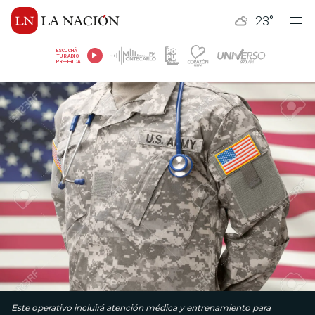
23
°
ESCUCHÁ
TU RADIO
PREFERIDA
Este operativo incluirá atención médica y entrenamiento para