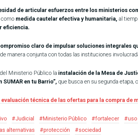
sidad de articular esfuerzos entre los ministerios c
l, como
medida cautelar efectiva y humanitaria,
al tiemp
 eficiencia.
ompromiso claro de impulsar soluciones integrales que
de manera conjunta con todas las instituciones involucrad
el Ministerio Público la
instalación de la Mesa de Justic
an SUMAR en tu Barrio”,
que busca en su segunda etapa, co
 evaluación técnica de las ofertas para la compra de 
ivo
#
Judicial
#
Ministerio Público
#
fortalecer
#
uso 
s alternativas
#
protección
#
sociedad