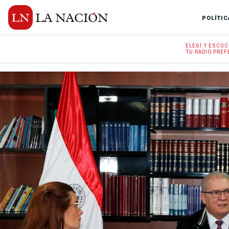
POLÍTIC
ELEGÍ Y
ESCUC
TU RADIO
PREF