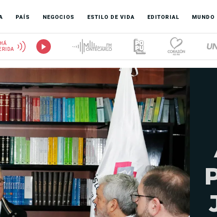
A
PAÍS
NEGOCIOS
ESTILO DE VIDA
EDITORIAL
MUNDO
HÁ
ERIDA
P