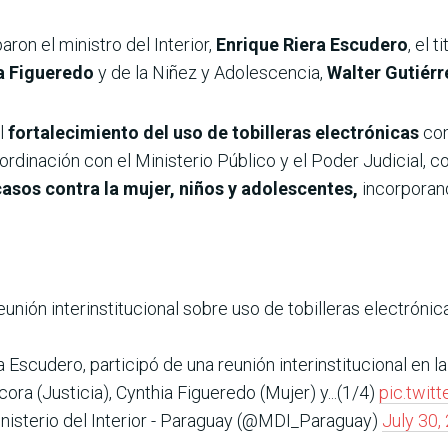
aron el ministro del Interior,
Enrique Riera Escudero
, el 
a Figueredo
y de la Niñez y Adolescencia,
Walter Gutiérr
el
fortalecimiento del uso de tobilleras electrónicas
com
rdinación con el Ministerio Público y el Poder Judicial, co
asos contra la mujer, niños y adolescentes,
incorporand
unión interinstitucional sobre uso de tobilleras electrónic
ra Escudero, participó de una reunión interinstitucional en l
ora (Justicia), Cynthia Figueredo (Mujer) y...(1/4)
pic.twi
nisterio del Interior - Paraguay (@MDI_Paraguay)
July 30,