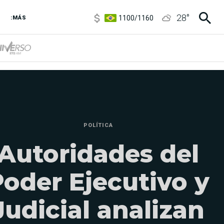
1100
/
1160
28
°
:MÁS
3,8
/
4
6850
/
7200
5900
/
5960
POLÍTICA
Autoridades del
oder Ejecutivo y
Judicial analizan