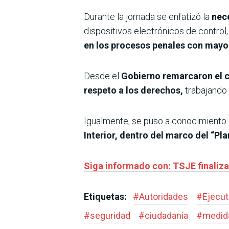
Durante la jornada se enfatizó la
nece
dispositivos electrónicos de contro
en los procesos penales con mayor
Desde el
Gobierno remarcaron el c
respeto a los derechos,
trabajando 
Igualmente, se puso a conocimiento d
Interior, dentro del marco del “Pl
Siga informado con: TSJE finaliza
Etiquetas:
#
Autoridades
#
Ejecut
#
seguridad
#
ciudadanía
#
medida