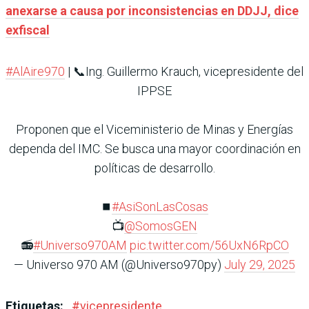
anexarse a causa por inconsistencias en DDJJ, dice
exfiscal
#AlAire970
| 📞Ing. Guillermo Krauch, vicepresidente del
IPPSE
Proponen que el Viceministerio de Minas y Energías
dependa del IMC. Se busca una mayor coordinación en
políticas de desarrollo.
⏹️
#AsiSonLasCosas
📺
@SomosGEN
📻
#Universo970AM
pic.twitter.com/56UxN6RpCO
— Universo 970 AM (@Universo970py)
July 29, 2025
Etiquetas:
#
vicepresidente