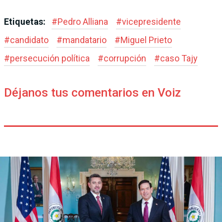
Etiquetas:
#
Pedro Alliana
#
vicepresidente
#
candidato
#
mandatario
#
Miguel Prieto
#
persecución política
#
corrupción
#
caso Tajy
Déjanos tus comentarios en Voiz