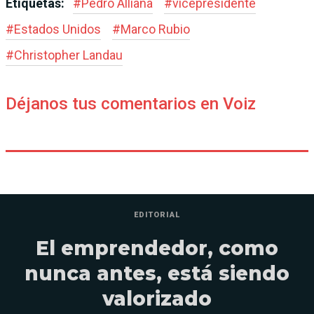
Etiquetas:
#
Pedro Alliana
#
vicepresidente
#
Estados Unidos
#
Marco Rubio
#
Christopher Landau
Déjanos tus comentarios en Voiz
EDITORIAL
El emprendedor, como
nunca antes, está siendo
valorizado