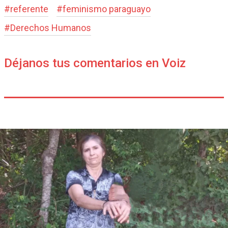
#
referente
#
feminismo paraguayo
#
Derechos Humanos
Déjanos tus comentarios en Voiz