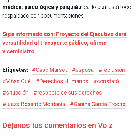
médica, psicológica y psiquiátri
ca, lo cual está todo
respaldado con documentaciones.
Siga informado con: Proyecto del Ejecutivo dará
versatilidad al transporte público, afirma
viceministro
Etiquetas:
#
Caso Marset
#
esposa
#
reclusión
#
Viñas Cué
#
Derechos Humanos
#
constató
#
situación
#
respecto de sus derechos
#
jueza Rosarito Montanía
#
Ganina García Troche
Déjanos tus comentarios en Voiz