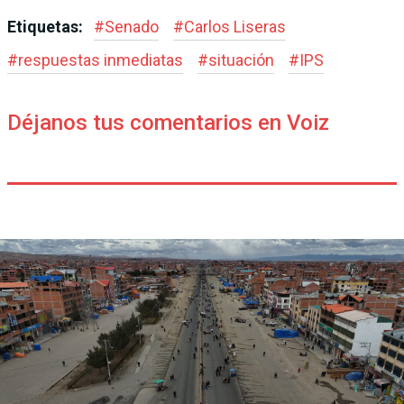
Etiquetas:
#
Senado
#
Carlos Liseras
#
respuestas inmediatas
#
situación
#
IPS
Déjanos tus comentarios en Voiz