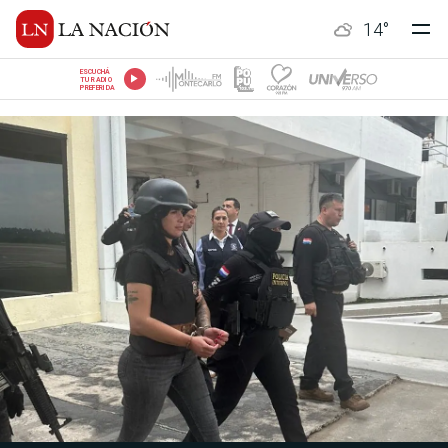
14
°
ESCUCHÁ
TU RADIO
PREFERIDA