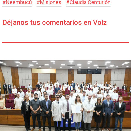
#
Ñeembucú
#
Misiones
#
Claudia Centurión
Déjanos tus comentarios en Voiz