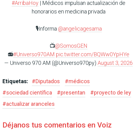
#ArribaHoy
| Médicos impulsan actualización de
honorarios en medicina privada
🎙️Informa
@angelicagesama
📺
@SomosGEN
📻
#Universo970AM
pic.twitter.com/BQWw0YpHYe
— Universo 970 AM (@Universo970py)
August 3, 2026
Etiquetas:
#
Diputados
#
médicos
#
sociedad científica
#
presentan
#
proyecto de ley
#
actualizar aranceles
Déjanos tus comentarios en Voiz