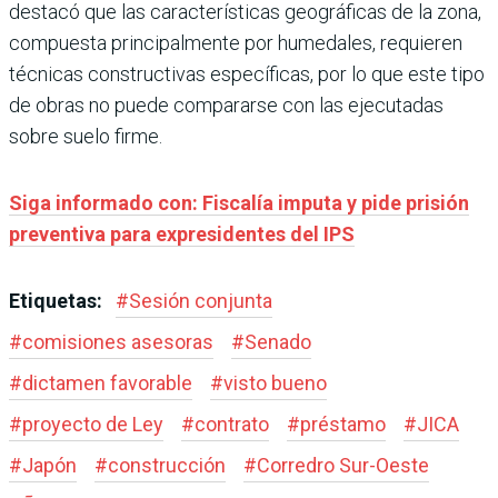
destacó que las características geográficas de la zona,
compuesta principalmente por humedales, requieren
técnicas constructivas específicas, por lo que este tipo
de obras no puede compararse con las ejecutadas
sobre suelo firme.
Siga informado con: Fiscalía imputa y pide prisión
preventiva para expresidentes del IPS
Etiquetas:
#
Sesión conjunta
#
comisiones asesoras
#
Senado
#
dictamen favorable
#
visto bueno
#
proyecto de Ley
#
contrato
#
préstamo
#
JICA
#
Japón
#
construcción
#
Corredro Sur-Oeste