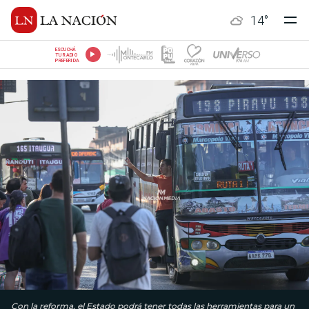
14
°
ESCUCHÁ
TU RADIO
PREFERIDA
Con la reforma, el Estado podrá tener todas las herramientas para un