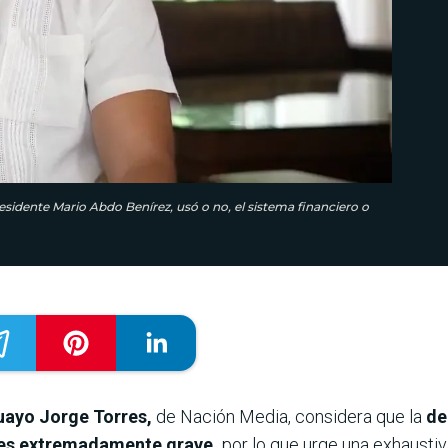
residente Mario Abdo Benírez, usó o no, el sistema financiero o
guayo Jorge Torres,
de Nación Media, considera que la
de
 es extremadamente grave,
por lo que urge una exhaustiva