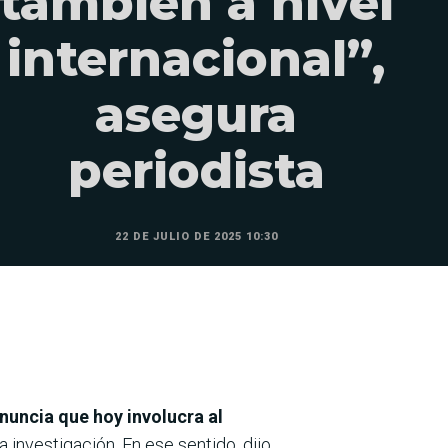
también a nivel
internacional”,
asegura
periodista
22 DE JULIO DE 2025 10:30
nuncia que hoy involucra al
 investigación. En ese sentido, dijo