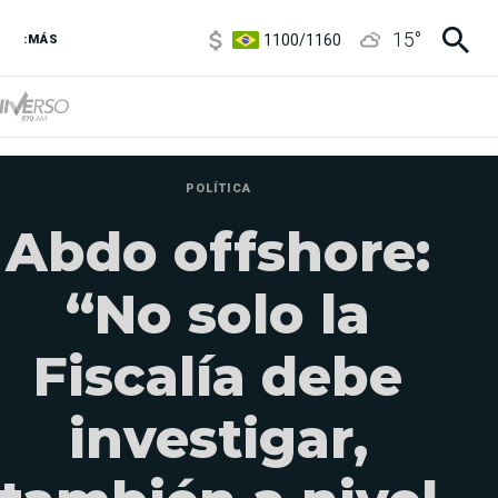
1100
/
1160
15
°
3,8
/
4
:MÁS
6850
/
7200
5900
/
5960
POLÍTICA
Abdo offshore:
“No solo la
Fiscalía debe
investigar,