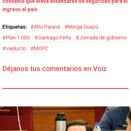
convenio que eleva estándares de seguridad para el
ingreso al país
Etiquetas:
#
Alto Paraná
#
Minga Guazú
#
Plan 1.000
#
Santiago Peña
#
Jornada de gobierno
#
viaducto
#
MOPC
Déjanos tus comentarios en Voiz