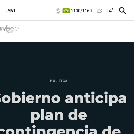
1100
/
1160
14
°
3,8
/
4
:MÁS
6850
/
7200
5900
/
5960
POLÍTICA
obierno anticipa
plan de
contingencia de