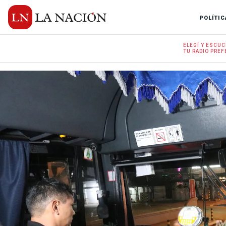
POLÍTIC
ELEGÍ Y
ESCUC
TU RADIO
PREF