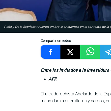
Peña y De la Espriella tuvieron un breve encuentro en el contexto de 
Compartir en redes
Entre los invitados a la investidur
AFP.
El ultraderechista Abe­lardo de la E
mano dura a guerrilleros y narcos, e