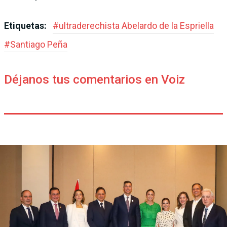
Etiquetas:
#
ultraderechista Abe­lardo de la Espriella
#
Santiago Peña
Déjanos tus comentarios en Voiz