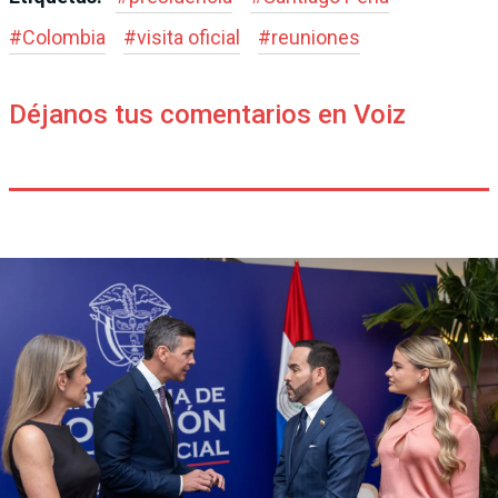
#
Colombia
#
visita oficial
#
reuniones
Déjanos tus comentarios en Voiz