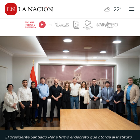
22
°
ESCUCHÁ
TU RADIO
PREFERIDA
El presidente Santiago Peña firmó el decreto que otorga al Instituto