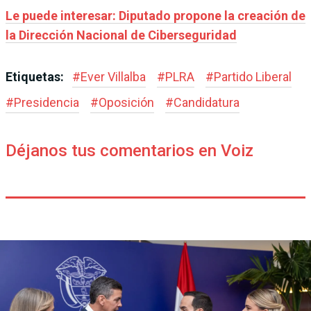
Le puede interesar: Diputado propone la creación de
la Dirección Nacional de Ciberseguridad
Etiquetas:
#
Ever Villalba
#
PLRA
#
Partido Liberal
#
Presidencia
#
Oposición
#
Candidatura
Déjanos tus comentarios en Voiz