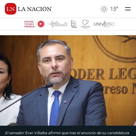
15
°
ESCUCHÁ
TU RADIO
PREFERIDA
El senador Ever Villalba afirmó que tras el anuncio de su candidatura