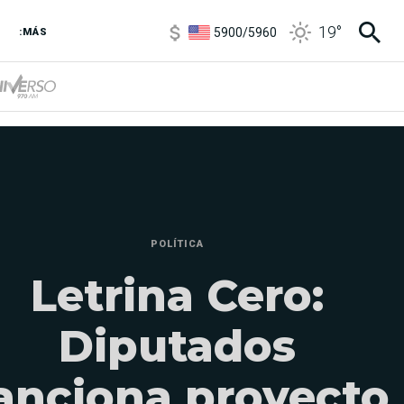
5900
/
5960
19
°
1100
/
1160
:MÁS
3,8
/
4
6850
/
7200
5900
/
5960
POLÍTICA
Letrina Cero:
Diputados
anciona proyecto