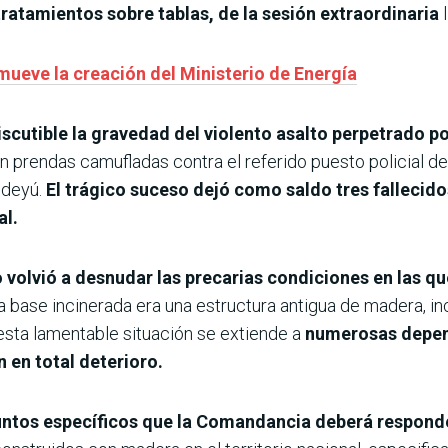
tratamientos sobre tablas, de la sesión extraordinaria
mueve la creación del Ministerio de Energía
iscutible la gravedad del violento asalto perpetrado
n prendas camufladas contra el referido puesto policial de
ndeyú.
El trágico suceso dejó como saldo tres fallecid
al.
 volvió a desnudar las precarias condiciones en las q
 base incinerada era una estructura antigua de madera, in
sta lamentable situación se extiende a
numerosas depen
n en total deterioro.
ntos específicos que la Comandancia deberá respond