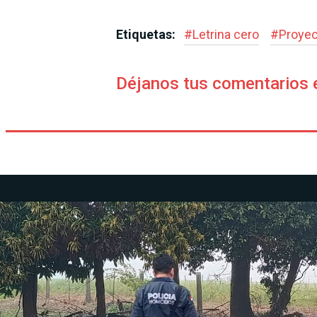
Etiquetas:
#
Letrina cero
#
Proyec
Déjanos tus comentarios 