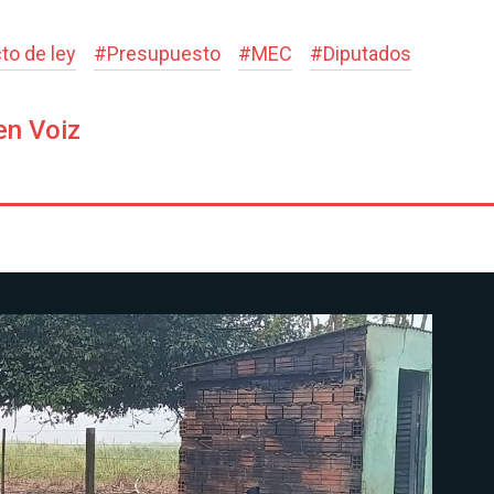
to de ley
#
Presupuesto
#
MEC
#
Diputados
en Voiz