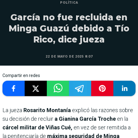
POLÍTICA
García no fue recluida en
Minga Guazú debido a Tío
Rico, dice jueza
22 DE MAYO DE 2025 8:07
Compartir en redes
La jueza
Rosarito Montanía
explicó las razones sobre
su decisión de recluir
a Gianina García Troche
en la
cárcel militar de Viñas Cué,
en vez de ser remitida a
la penitenciaría de
máxima seguridad de Minga