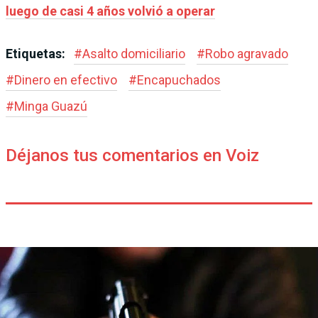
luego de casi 4 años volvió a operar
Etiquetas:
#
Asalto domiciliario
#
Robo agravado
#
Dinero en efectivo
#
Encapuchados
#
Minga Guazú
Déjanos tus comentarios en Voiz