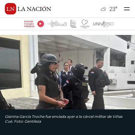
23
°
ESCUCHÁ
TU RADIO
PREFERIDA
Gianina García Troche fue enviada ayer a la cárcel militar de Viñas
Cué. Foto: Gentileza