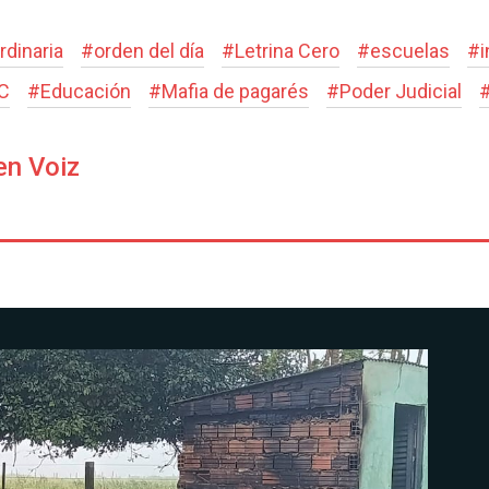
rdinaria
#
orden del día
#
Letrina Cero
#
escuelas
#
C
#
Educación
#
Mafia de pagarés
#
Poder Judicial
en Voiz