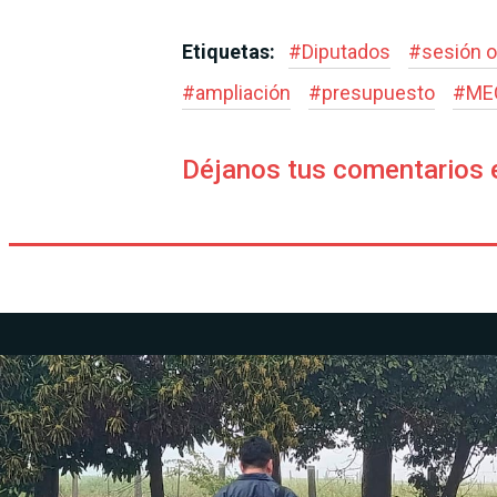
Etiquetas:
#
Diputados
#
sesión o
#
ampliación
#
presupuesto
#
ME
Déjanos tus comentarios 