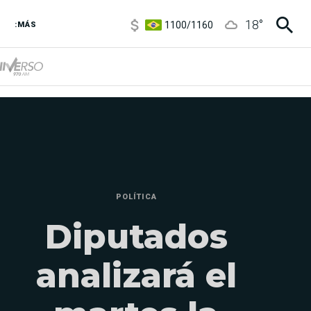
1100
/
1160
18
°
:MÁS
3,8
/
4
6850
/
7200
5900
/
5960
POLÍTICA
Diputados
analizará el