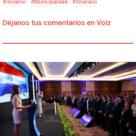
#
reclamo
#
Municipalidad
#
itinerario
Déjanos tus comentarios en Voiz