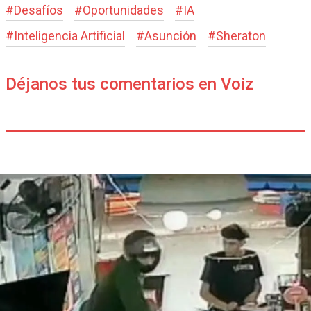
#
Desafíos
#
Oportunidades
#
IA
#
Inteligencia Artificial
#
Asunción
#
Sheraton
Déjanos tus comentarios en Voiz