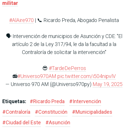
militar
#AlAire970
| 📞 Ricardo Preda, Abogado Penalista
🗣️ Intervención de municipios de Asunción y CDE: "El
artículo 2 de la Ley 317/94, le da la facultad a la
Contraloría de solicitar la intervención"
😎
#TardeDePerros
📻
#Universo970AM
pic.twitter.com/i504nipvlV
— Universo 970 AM (@Universo970py)
May 19, 2025
Etiquetas:
#
Ricardo Preda
#
Intervención
#
Contraloría
#
Constitución
#
Municipalidades
#
Ciudad del Este
#
Asunción