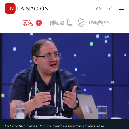
16
°
ESCUCHÁ
TU RADIO
PREFERIDA
La Constitución es clara en cuanto a las atribuciones de la