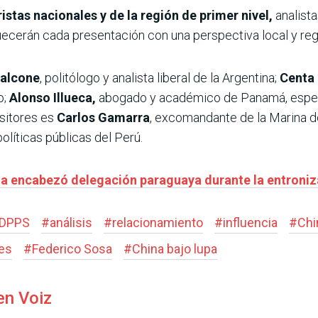
stas nacionales y de la región de primer nivel,
analista
quecerán cada presentación con una perspectiva local y reg
alcone
, politólogo y analista liberal de la Argentina;
Centa
o;
Alonso Illueca,
abogado y académico de Panamá, especi
sitores es
Carlos Gamarra
, excomandante de la Marina d
políticas públicas del Perú.
a encabezó delegación paraguaya durante la entroniz
IDPPS
#
análisis
#
relacionamiento
#
influencia
#
Chi
les
#
Federico Sosa
#
China bajo lupa
en Voiz