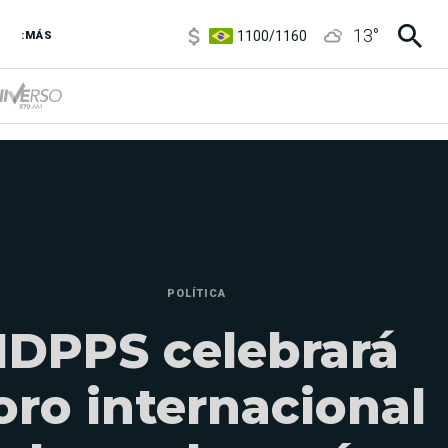
1100
/
1160
13
°
3,8
/
4
:MÁS
6850
/
7200
5900
/
5960
POLÍTICA
IDPPS celebrará
oro internacional