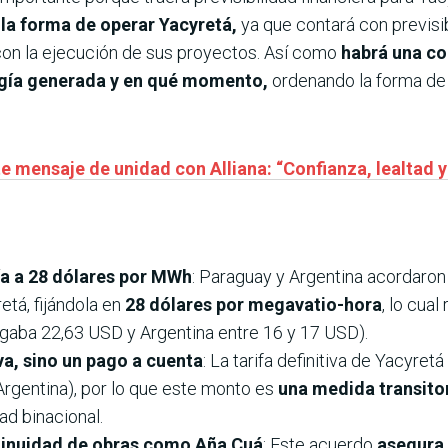
la forma de operar Yacyretá,
ya que contará con previsib
on la ejecución de sus proyectos. Así como
habrá una co
ergía generada y en qué momento,
ordenando la forma de 
e mensaje de unidad con Alliana: “Confianza, lealtad y
ía a 28 dólares por MWh
: Paraguay y Argentina acordaron u
etá, fijándola en
28 dólares por megavatio-hora
, lo cua
agaba 22,63 USD y Argentina entre 16 y 17 USD).
va, sino un pago a cuenta
: La tarifa definitiva de Yacyretá
 Argentina), por lo que este monto es
una medida transito
ad binacional.
ntinuidad de obras como Aña Cuá
: Este acuerdo
asegura 