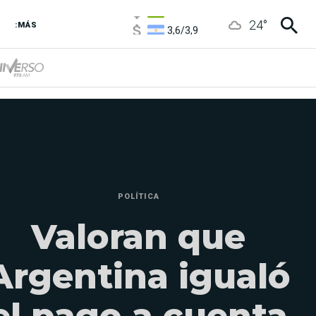
1100
/
1160
24
°
3,6
/
3,9
:MÁS
6850
/
7200
5900
/
5960
POLÍTICA
Valoran que
Argentina igualó
el pago a cuenta