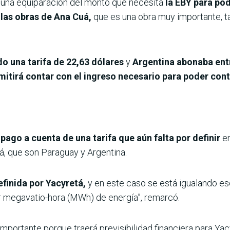
es una equiparación del monto que necesita
la EBY para po
las obras de Ana Cuá,
que es una obra muy importante, t
 una tarifa de 22,63 dólares
y
Argentina abonaba entr
rmitirá contar con el ingreso necesario para poder con
pago a cuenta de una tarifa que aún falta por definir
e
, que son Paraguay y Argentina.
efinida por Yacyretá,
y en este caso se está igualando es
r megavatio-hora (MWh) de energía”, remarcó.
mportante porque traerá previsibilidad financiera para Yac