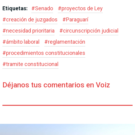
Etiquetas:
#
Senado
#
proyectos de Ley
#
creación de juzgados
#
Paraguarí
#
necesidad prioritaria
#
circunscripción judicial
#
ámbito laboral
#
reglamentación
#
procedimientos constitucionales
#
tramite constitucional
Déjanos tus comentarios en Voiz