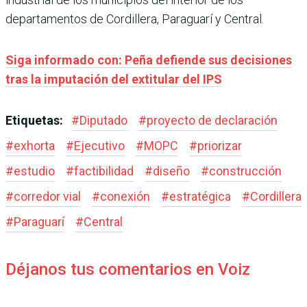
departamentos de Cordillera, Paraguarí y Central.
Siga informado con: Peña defiende sus decisiones
tras la imputación del extitular del IPS
Etiquetas:
#
Diputado
#
proyecto de declaración
#
exhorta
#
Ejecutivo
#
MOPC
#
priorizar
#
estudio
#
factibilidad
#
diseño
#
construcción
#
corredor vial
#
conexión
#
estratégica
#
Cordillera
#
Paraguarí
#
Central
Déjanos tus comentarios en Voiz