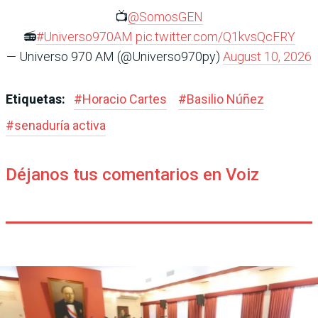
📺
@SomosGEN
📻
#Universo970AM
pic.twitter.com/Q1kvsQcFRY
— Universo 970 AM (@Universo970py)
August 10, 2026
Etiquetas:
#
Horacio Cartes
#
Basilio Núñez
#
senaduría activa
Déjanos tus comentarios en Voiz