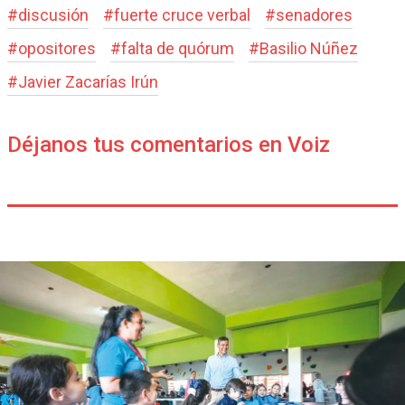
#
discusión
#
fuerte cruce verbal
#
senadores
#
opositores
#
falta de quórum
#
Basilio Núñez
#
Javier Zacarías Irún
Déjanos tus comentarios en Voiz