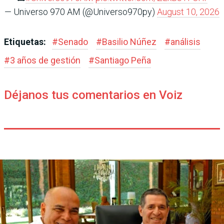
— Universo 970 AM (@Universo970py)
August 10, 2026
Etiquetas:
#
Senado
#
Basilio Núñez
#
análisis
#
3 años de gestión
#
Santiago Peña
Déjanos tus comentarios en Voiz