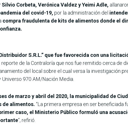
r Silvio Corbeta, Verónica Valdez y Yeimi Adle,
allanar
pandemia del covid-19,
por la administración del
intenden
la
compra fraudulenta de kits de alimentos donde el di
confianza.
 Distribuidor S.R.L.” que fue favorecida con una licitaci
un reporte de la Contraloría que nos fue remitido cerca de
anamiento del local sobre el cual versa la investigación pre
 y Universo 970 AM/Nación Media.
es de marzo y abril del 2020, la municipalidad de Ciud
s de alimentos.
“La primera empresa en ser beneficiada fu
primer caso, el Ministerio Público formuló una acusaci
portante
”, refirió.