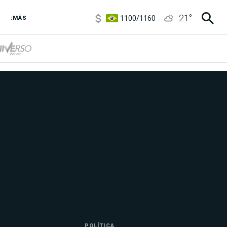
1100
/
1160
21
°
:MÁS
3,8
/
4
6850
/
7200
5900
/
5960
POLÍTICA