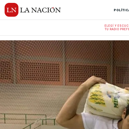
POLÍTIC
ELEGÍ Y
ESCUC
TU RADIO
PREF