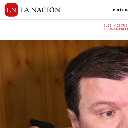
POLÍTIC
ELEGÍ Y
ESCUC
TU RADIO
PREF