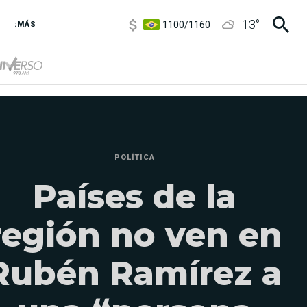
1100
/
1160
13
°
3,8
/
4
:MÁS
6850
/
7200
5900
/
5960
POLÍTICA
Países de la
región no ven en
Rubén Ramírez a