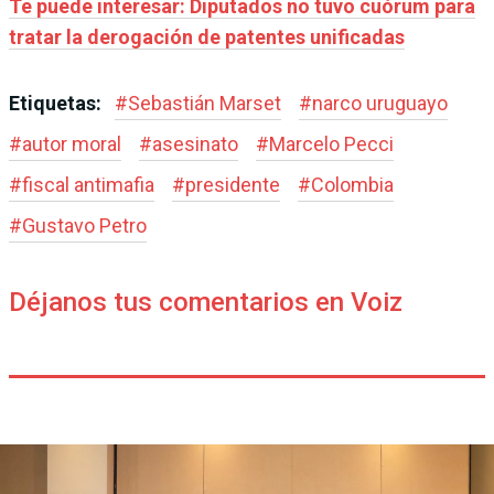
Te puede interesar: Diputados no tuvo cuórum para
tratar la derogación de patentes unificadas
Etiquetas:
#
Sebastián Marset
#
narco uruguayo
#
autor moral
#
asesinato
#
Marcelo Pecci
#
fiscal antimafia
#
presidente
#
Colombia
#
Gustavo Petro
Déjanos tus comentarios en Voiz