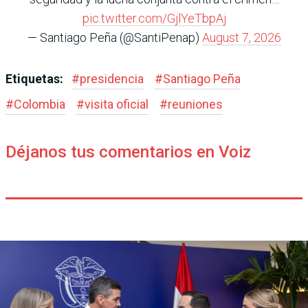
pic.twitter.com/GjlYeTbpAj
— Santiago Peña (@SantiPenap)
August 7, 2026
Etiquetas:
#
presidencia
#
Santiago Peña
#
Colombia
#
visita oficial
#
reuniones
Déjanos tus comentarios en Voiz