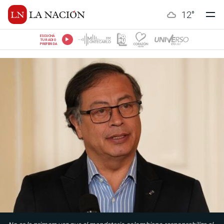
12
°
ESCUCHÁ
TU RADIO
PREFERIDA