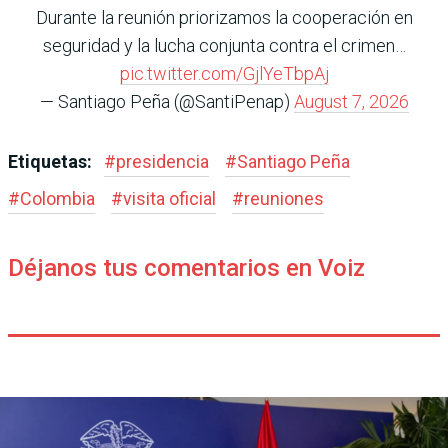
Durante la reunión priorizamos la cooperación en
seguridad y la lucha conjunta contra el crimen…
pic.twitter.com/GjlYeTbpAj
— Santiago Peña (@SantiPenap)
August 7, 2026
Etiquetas:
#
presidencia
#
Santiago Peña
#
Colombia
#
visita oficial
#
reuniones
Déjanos tus comentarios en Voiz