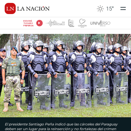
15
°
ESCUCHÁ
TU RADIO
PREFERIDA
El presidente Santiago Peña indicó que las cárceles del Paraguay
deben ser un lugar para la reinserción y no fortalezas del crimen