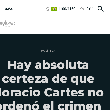
1100
/
1160
16
°
3,8
/
4
:MÁS
6850
/
7200
5900
/
5960
POLÍTICA
Hay absoluta
certeza de que
oracio Cartes no
ordenó el crimen