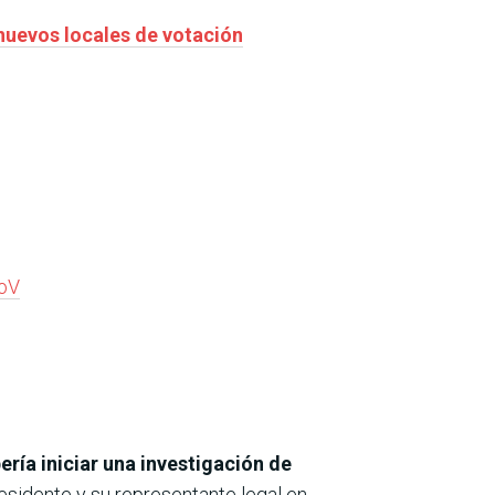
r nuevos locales de votación
oV
ría iniciar una investigación de
residente y su representante legal en