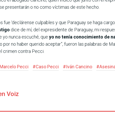
i se presentarán o no como víctimas de este hecho.
os fue ‘declárense culpables y que Paraguay se haga cargo
stigo
dice de mí, del expresidente de Paraguay, mi respu
ue yo nunca escuché, que
yo no tenía conocimiento de n
 por no haber querido aceptar”, fueron las palabras de M
l crimen contra Pecci.
Marcelo Pecci
#
Caso Pecci
#
Iván Cancino
#
Asesin
en Voiz