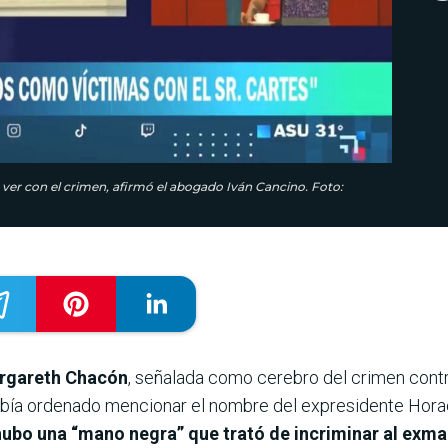
er con el crimen, afirmó el abogado Iván Cancino. Foto:
rgareth Chacón
, señalada como cerebro del crimen contr
abía ordenado mencionar el nombre del expresidente Hora
hubo una “mano negra” que trató de incriminar al exm