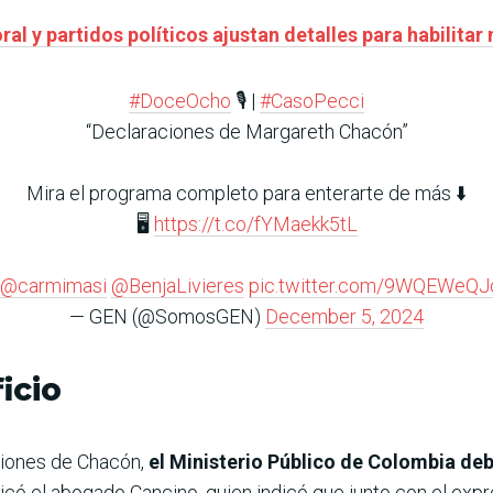
ral y partidos políticos ajustan detalles para habilita
#DoceOcho
🎙️ |
#CasoPecci
“Declaraciones de Margareth Chacón”
Mira el programa completo para enterarte de más ⬇️
🖥️
https://t.co/fYMaekk5tL
@carmimasi
@BenjaLivieres
pic.twitter.com/9WQEWeQJ
— GEN (@SomosGEN)
December 5, 2024
icio
ciones de Chacón,
el Ministerio Público de Colombia debe
licó el abogado Cancino, quien indicó que junto con el exp