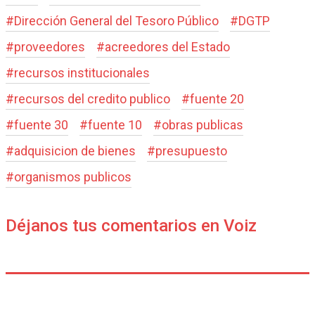
#
Dirección General del Tesoro Público
#
DGTP
#
proveedores
#
acreedores del Estado
#
recursos institucionales
#
recursos del credito publico
#
fuente 20
#
fuente 30
#
fuente 10
#
obras publicas
#
adquisicion de bienes
#
presupuesto
#
organismos publicos
Déjanos tus comentarios en Voiz