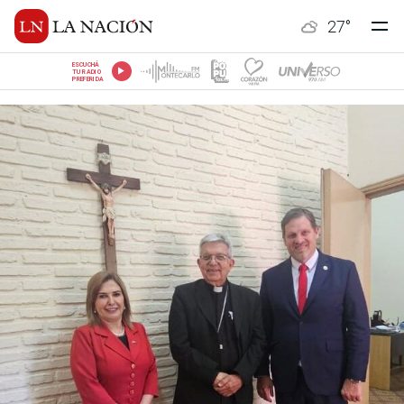
27
°
ESCUCHÁ
TU RADIO
PREFERIDA