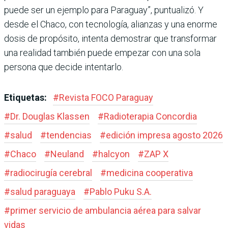
puede ser un ejemplo para Paraguay”, puntualizó. Y
desde el Chaco, con tecnología, alianzas y una enorme
dosis de propósito, intenta demostrar que transformar
una realidad también puede empezar con una sola
persona que decide intentarlo.
Etiquetas:
#
Revista FOCO Paraguay
#
Dr. Douglas Klassen
#
Radioterapia Concordia
#
salud
#
tendencias
#
edición impresa agosto 2026
#
Chaco
#
Neuland
#
halcyon
#
ZAP X
#
radiocirugía cerebral
#
medicina cooperativa
#
salud paraguaya
#
Pablo Puku S.A.
#
primer servicio de ambulancia aérea para salvar
vidas