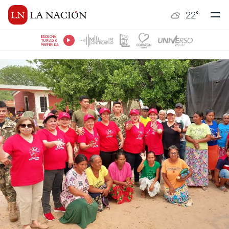
22
°
ESCUCHÁ
TU RADIO
PREFERIDA