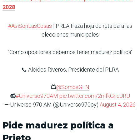
2028
#AsiSonLasCosas
| PRLA traza hoja de ruta para las
elecciones municipales
"Como opositores debemos tener madurez política"
📞 Alcides Riveros, Presidente del PLRA
📺
@SomosGEN
📻
#Universo970AM
pic.twitter.com/2mfkGneJRU
— Universo 970 AM (@Universo970py)
August 4, 2026
Pide madurez política a
Prieto