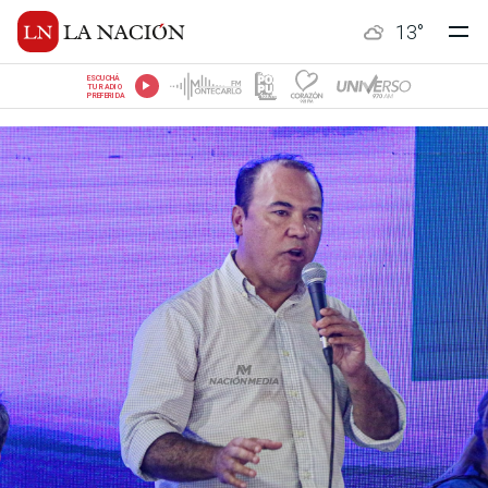
13
°
ESCUCHÁ
TU RADIO
PREFERIDA