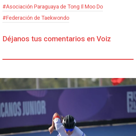
#
Asociación Paraguaya de Tong Il Moo Do
#
Federación de Taekwondo
Déjanos tus comentarios en Voiz