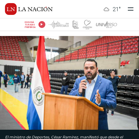
21
°
ESCUCHÁ
TU RADIO
PREFERIDA
El ministro de Deportes, César Ramírez, manifestó que desde el