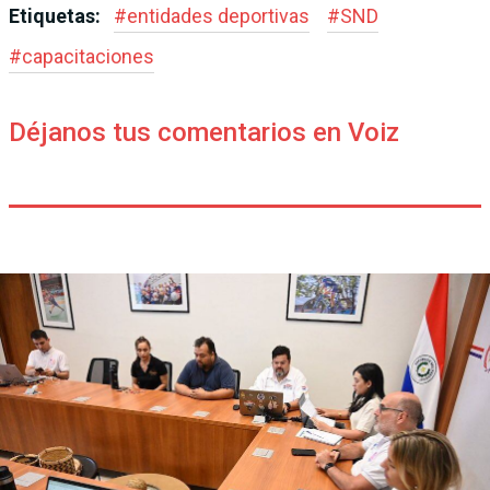
Etiquetas:
#
entidades deportivas
#
SND
#
capacitaciones
Déjanos tus comentarios en Voiz