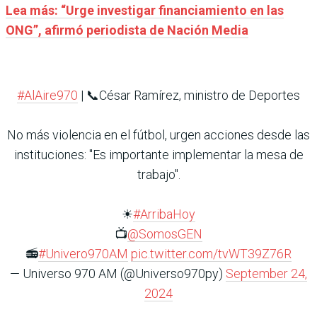
Lea más: “Urge investigar financiamiento en las
ONG”, afirmó periodista de Nación Media
#AlAire970
| 📞César Ramírez, ministro de Deportes
No más violencia en el fútbol, urgen acciones desde las
instituciones: "Es importante implementar la mesa de
trabajo".
☀
#ArribaHoy
📺
@SomosGEN
📻
#Univero970AM
pic.twitter.com/tvWT39Z76R
— Universo 970 AM (@Universo970py)
September 24,
2024