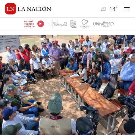
14
°
ESCUCHÁ
TU RADIO
PREFERIDA