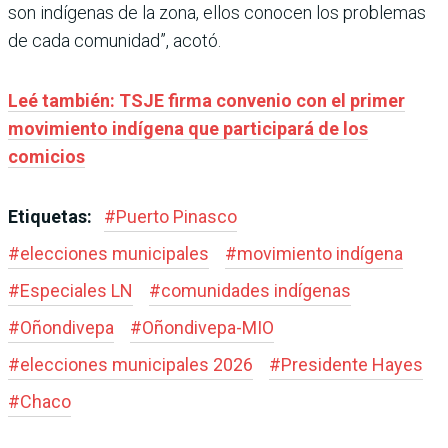
son indígenas de la zona, ellos conocen los problemas
de cada comunidad”, acotó.
Leé también: TSJE firma convenio con el primer
movimiento indígena que participará de los
comicios
Etiquetas:
#
Puerto Pinasco
#
elecciones municipales
#
movimiento indígena
#
Especiales LN
#
comunidades indígenas
#
Oñondivepa
#
Oñondivepa-MIO
#
elecciones municipales 2026
#
Presidente Hayes
#
Chaco