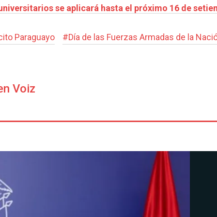
niversitarios se aplicará hasta el próximo 16 de seti
cito Paraguayo
#
Día de las Fuerzas Armadas de la Naci
en Voiz