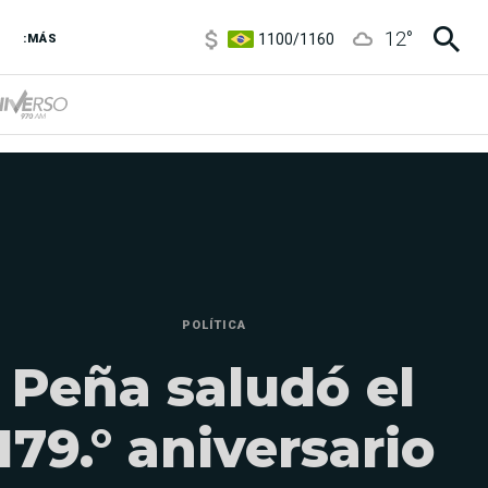
1100
/
1160
12
°
3,8
/
4
:MÁS
6850
/
7200
5900
/
5960
POLÍTICA
Peña saludó el
179.° aniversario