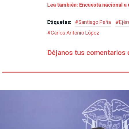
Lea también: Encuesta nacional a u
Etiquetas:
#
Santiago Peña
#
Ejér
#
Carlos Antonio López
Déjanos tus comentarios 