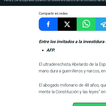
Peña y De la Espriella tuvieron un breve encuentro en el contexto de 
Compartir en redes
Entre los invitados a la investidur
AFP.
El ultraderechista Abe­lardo de la E
mano dura a guerrilleros y narcos, e
El abogado millonario de 48 años, que
mente la Constitución y las leyes” en