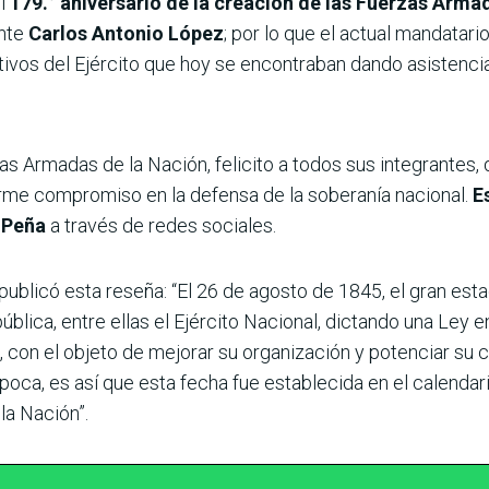
el
179.° aniversario de la creación de las Fuerzas Arma
ente
Carlos Antonio López
; por lo que el actual mandatari
ctivos del Ejército que hoy se encontraban dando asistenci
zas Armadas de la Nación, felicito a todos sus integrantes,
firme compromiso en la defensa de la soberanía nacional.
E
ó Peña
a través de redes sociales.
publicó esta reseña: “El 26 de agosto de 1845, el gran esta
ública, entre ellas el Ejército Nacional, dictando una Ley e
a, con el objeto de mejorar su organización y potenciar su
poca, es así que esta fecha fue establecida en el calendar
la Nación”.