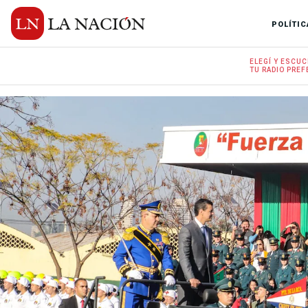
POLÍTIC
ELEGÍ Y
ESCUC
TU RADIO
PREF