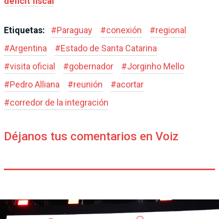
déficit fiscal
Etiquetas:
#
Paraguay
#
conexión
#
regional
#
Argentina
#
Estado de Santa Catarina
#
visita oficial
#
gobernador
#
Jorginho Mello
#
Pedro Alliana
#
reunión
#
acortar
#
corredor de la integración
Déjanos tus comentarios en Voiz