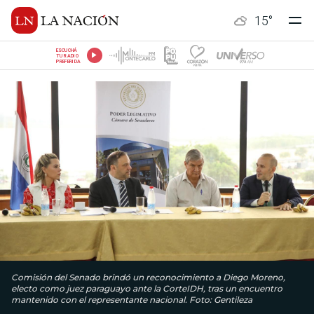
15
°
ESCUCHÁ
TU RADIO
PREFERIDA
Comisión del Senado brindó un reconocimiento a Diego Moreno,
electo como juez paraguayo ante la CorteIDH, tras un encuentro
mantenido con el representante nacional. Foto: Gentileza