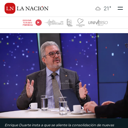
21
°
ESCUCHÁ
TU RADIO
PREFERIDA
Enrique Duarte insta a que se aliente la consolidación de nuevas