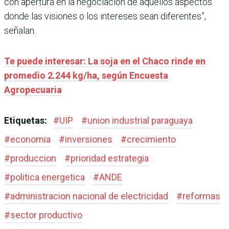
con apertura en la negociación de aquellos aspectos
donde las visiones o los intereses sean diferentes”,
señalan.
Te puede interesar: La soja en el Chaco rinde en
promedio 2.244 kg/ha, según Encuesta
Agropecuaria
Etiquetas:
#
UIP
#
union industrial paraguaya
#
economia
#
inversiones
#
crecimiento
#
produccion
#
prioridad estrategia
#
politica energetica
#
ANDE
#
administracion nacional de electricidad
#
reformas
#
sector productivo