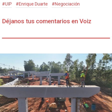
#
UIP
#
Enrique Duarte
#
Negociación
Déjanos tus comentarios en Voiz