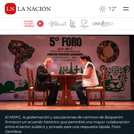
12
°
ESCUCHÁ
TU RADIO
PREFERIDA
El MOPC, la gobernación y asociaciones de caminos de Boquerón
firmaron un acuerdo histórico que permitirá una mayor colaboración
entre el sector público y privado para una respuesta rápida. Foto:
Gentileza