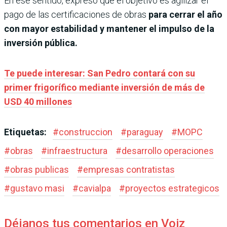
En ese sentido, expresó que el objetivo es agilizar el
pago de las certificaciones de obras
para cerrar el año
con mayor estabilidad y mantener el impulso de la
inversión pública.
Te puede interesar: San Pedro contará con su
primer frigorífico mediante inversión de más de
USD 40 millones
Etiquetas:
#
construccion
#
paraguay
#
MOPC
#
obras
#
infraestructura
#
desarrollo operaciones
#
obras publicas
#
empresas contratistas
#
gustavo masi
#
cavialpa
#
proyectos estrategicos
Déjanos tus comentarios en Voiz