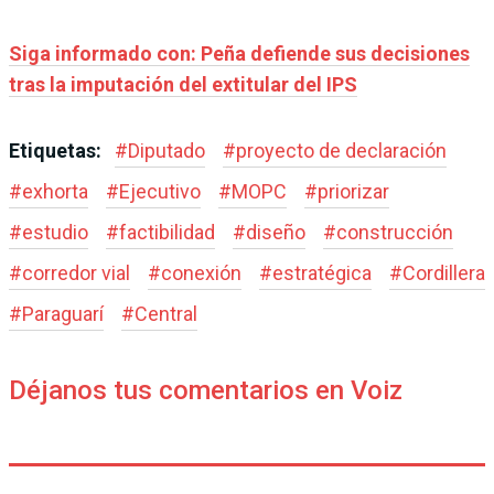
Siga informado con: Peña defiende sus decisiones
tras la imputación del extitular del IPS
Etiquetas:
#
Diputado
#
proyecto de declaración
#
exhorta
#
Ejecutivo
#
MOPC
#
priorizar
#
estudio
#
factibilidad
#
diseño
#
construcción
#
corredor vial
#
conexión
#
estratégica
#
Cordillera
#
Paraguarí
#
Central
Déjanos tus comentarios en Voiz