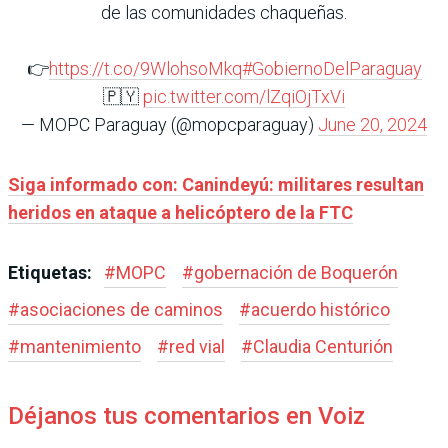
de las comunidades chaqueñas.
👉
https://t.co/9WlohsoMkq
#GobiernoDelParaguay
🇵🇾
pic.twitter.com/lZqiOjTxVi
— MOPC Paraguay (@mopcparaguay)
June 20, 2024
Siga informado con: Canindeyú: militares resultan
heridos en ataque a helicóptero de la FTC
Etiquetas:
#
MOPC
#
gobernación de Boquerón
#
asociaciones de caminos
#
acuerdo histórico
#
mantenimiento
#
red vial
#
Claudia Centurión
Déjanos tus comentarios en Voiz