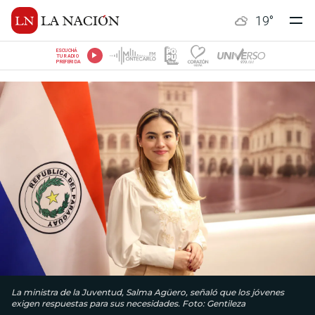
19
°
ESCUCHÁ
TU RADIO
PREFERIDA
La ministra de la Juventud, Salma Agüero, señaló que los jóvenes
exigen respuestas para sus necesidades. Foto: Gentileza