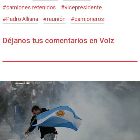
#
camiones retenidos
#
vicepresidente
#
Pedro Alliana
#
reunión
#
camioneros
Déjanos tus comentarios en Voiz