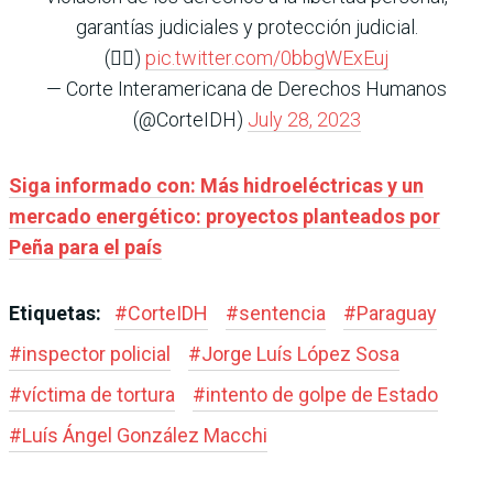
garantías judiciales y protección judicial.
(👇🏿)
pic.twitter.com/0bbgWExEuj
— Corte Interamericana de Derechos Humanos
(@CorteIDH)
July 28, 2023
Siga informado con: Más hidroeléctricas y un
mercado energético: proyectos planteados por
Peña para el país
Etiquetas:
#
CorteIDH
#
sentencia
#
Paraguay
#
inspector policial
#
Jorge Luís López Sosa
#
víctima de tortura
#
intento de golpe de Estado
#
Luís Ángel González Macchi