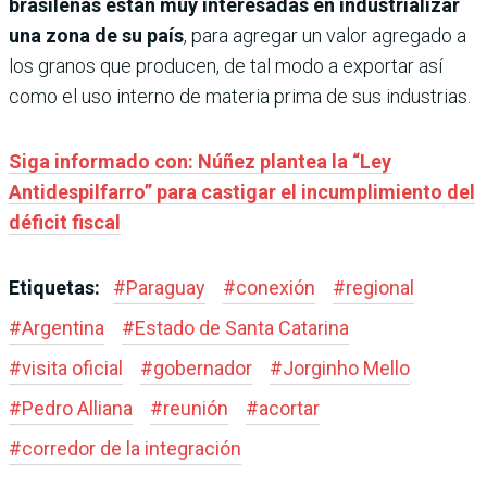
brasileñas están muy interesadas en industrializar
una zona de su país
, para agregar un valor agregado a
los granos que producen, de tal modo a exportar así
como el uso interno de materia prima de sus industrias.
Siga informado con: Núñez plantea la “Ley
Antidespilfarro” para castigar el incumplimiento del
déficit fiscal
Etiquetas:
#
Paraguay
#
conexión
#
regional
#
Argentina
#
Estado de Santa Catarina
#
visita oficial
#
gobernador
#
Jorginho Mello
#
Pedro Alliana
#
reunión
#
acortar
#
corredor de la integración