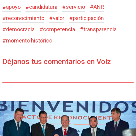
#
apoyo
#
candidatura
#
servicio
#
ANR
#
reconocimiento
#
valor
#
participación
#
democracia
#
competencia
#
transparencia
#
momento histórico
Déjanos tus comentarios en Voiz