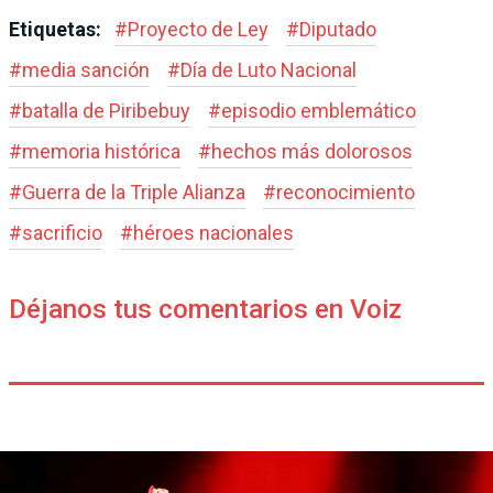
Etiquetas:
#
Proyecto de Ley
#
Diputado
#
media sanción
#
Día de Luto Nacional
#
batalla de Piribebuy
#
episodio emblemático
#
memoria histórica
#
hechos más dolorosos
#
Guerra de la Triple Alianza
#
reconocimiento
#
sacrificio
#
héroes nacionales
Déjanos tus comentarios en Voiz