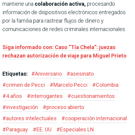
mantiene una
colaboración activa,
procesando
información de dispositivos electrónicos entregados
por la familia para rastrear flujos de dinero y
comunicaciones de redes criminales internacionales.
Siga informado con: Caso “Tía Chela”: juezas
rechazan autorización de viaje para Miguel Prieto
Etiquetas:
#
Aniversario
#
asesinato
#
crimen de Pecci
#
Marcelo Pecci
#
Colombia
#
4 años
#
interrogantes
#
cuestionamientos
#
investigación
#
proceso abierto
#
autores intelectuales
#
cooperación internacional
#
Paraguay
#
EE. UU
#
Especiales LN