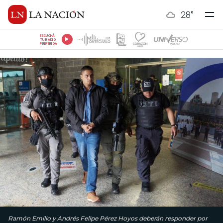
28
°
ESCUCHÁ
TU RADIO
PREFERIDA
Ramón Emilio y Andrés Felipe Pérez Hoyos deberán responder por