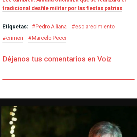
tradicional desfile militar por las fiestas patrias
Etiquetas:
#
Pedro Alliana
#
esclarecimiento
#
crimen
#
Marcelo Pecci
Déjanos tus comentarios en Voiz