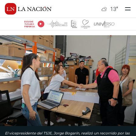
13
°
ESCUCHÁ
TU RADIO
PREFERIDA
El vicepresidente del TSJE, Jorge Bogarín, realizó un recorrido por las