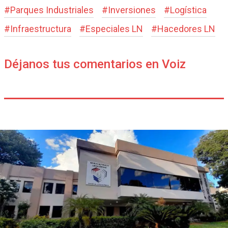
#
Parques Industriales
#
Inversiones
#
Logística
#
Infraestructura
#
Especiales LN
#
Hacedores LN
Déjanos tus comentarios en Voiz