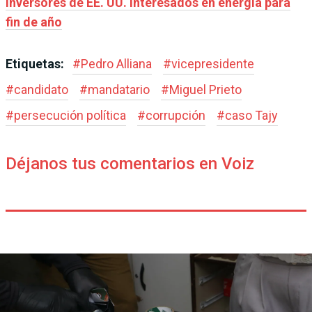
inversores de EE. UU. interesados en energía para
fin de año
Etiquetas:
#
Pedro Alliana
#
vicepresidente
#
candidato
#
mandatario
#
Miguel Prieto
#
persecución política
#
corrupción
#
caso Tajy
Déjanos tus comentarios en Voiz