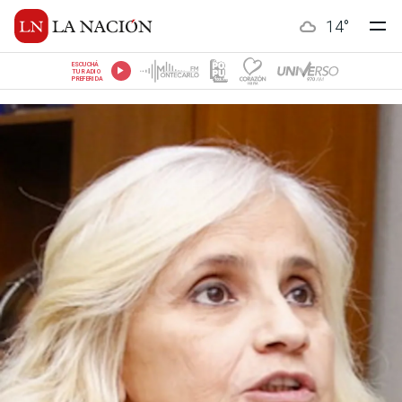
14
°
ESCUCHÁ
TU RADIO
PREFERIDA