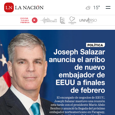
15
°
ESCUCHÁ
TU RADIO
PREFERIDA