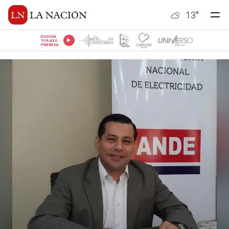
13
°
ESCUCHÁ
TU RADIO
PREFERIDA