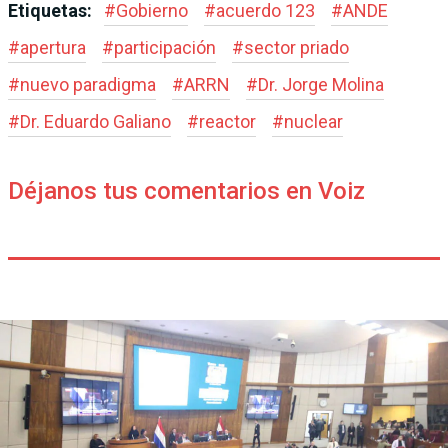
Etiquetas:
#
Gobierno
#
acuerdo 123
#
ANDE
#
apertura
#
participación
#
sector priado
#
nuevo paradigma
#
ARRN
#
Dr. Jorge Molina
#
Dr. Eduardo Galiano
#
reactor
#
nuclear
Déjanos tus comentarios en Voiz