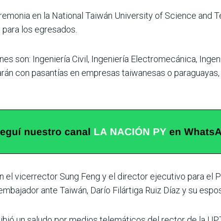
eremonia en la National Taiwán University of Science and
e para los egresados.
es son: Ingeniería Civil, Ingeniería Electromecánica, Ingeni
arán con pasantías en empresas taiwanesas o paraguayas,
on el vicerrector Sung Feng y el director ejecutivo para e
mbajador ante Taiwán, Darío Filártiga Ruiz Díaz y su esp
ibió un saludo por medios telemáticos del rector de la UP