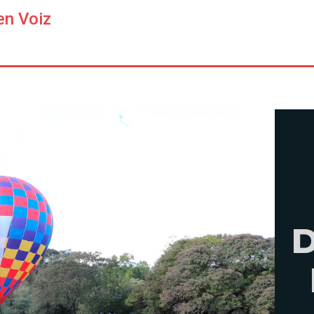
en Voiz
D