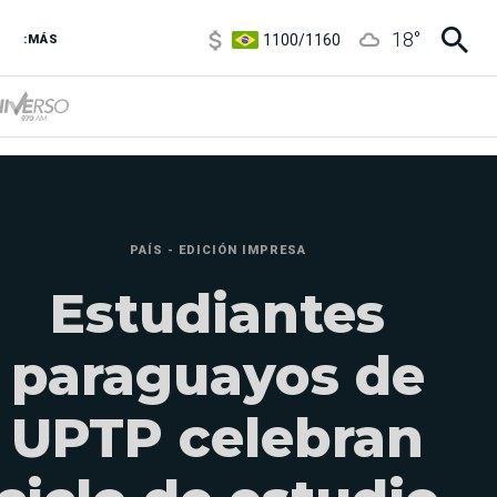
1100
/
1160
18
°
3,8
/
4
:MÁS
6850
/
7200
5900
/
5960
PAÍS - EDICIÓN IMPRESA
Estudiantes
paraguayos de
UPTP celebran