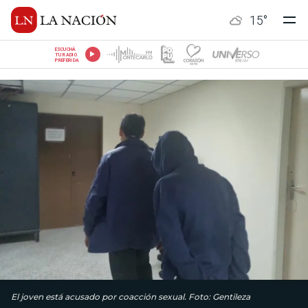
15
°
ESCUCHÁ
TU RADIO
PREFERIDA
El joven está acusado por coacción sexual. Foto: Gentileza