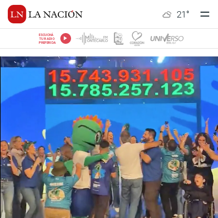
21
°
ESCUCHÁ
TU RADIO
PREFERIDA