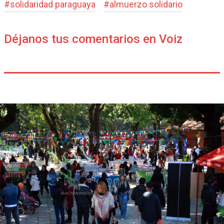
#
solidaridad paraguaya
#
almuerzo solidario
Déjanos tus comentarios en Voiz