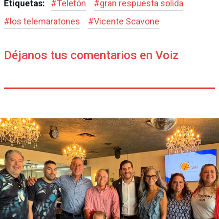
Etiquetas:
#
Teletón
#
gran respuesta solida
#
los telemaratones
#
Vicente Scavone
Déjanos tus comentarios en Voiz