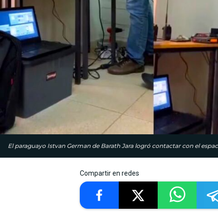
El paraguayo Istvan German de Barath Jara logró contactar con el es
Compartir en redes