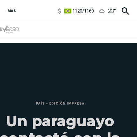
1120
/
1160
23
°
3,6
/
3,9
:MÁS
6850
/
7200
5900
/
5960
PAÍS - EDICIÓN IMPRESA
Un paraguayo