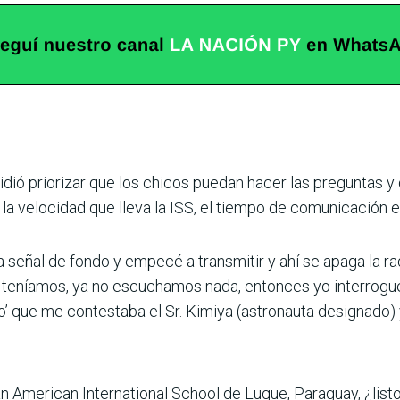
dió priorizar que los chicos puedan hacer las preguntas y
la velocidad que lleva la ISS, el tiempo de comunica­ción 
 señal de fondo y empecé a transmitir y ahí se apaga la rad
teníamos, ya no escuchamos nada, entonces yo interro­gué 
ro’ que me contestaba el Sr. Kimiya (astronauta designado)
n American Inter­national School de Luque, Paraguay, ¿list