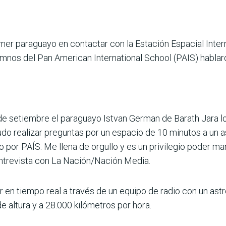
­mer paraguayo en contactar con la Estación Espacial Intern
lumnos del Pan Ame­rican International School (PAIS) habla
 de setiembre el para­guayo Istvan German de Barath Jara l
do realizar preguntas por un espacio de 10 minutos a un as
io por PAÍS. Me llena de orgullo y es un privilegio poder 
 entrevista con La Nación/Nación Media.
r en tiempo real a través de un equipo de radio con un astr
e altura y a 28.000 kiló­metros por hora.