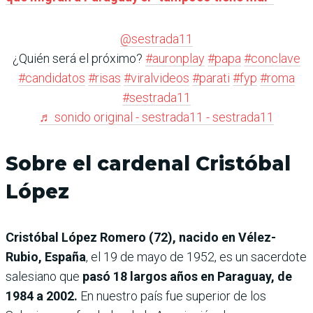
@sestrada11
¿Quién será el próximo?
#auronplay
#papa
#conclave
#candidatos
#risas
#viralvideos
#parati
#fyp
#roma
#sestrada11
♬ sonido original - sestrada11 - sestrada11
Sobre el cardenal Cristóbal
López
Cristóbal López Romero (72), nacido en Vélez-
Rubio, España
, el 19 de mayo de 1952, es un sacerdote
salesiano que
pasó 18 largos años en Paraguay, de
1984 a 2002.
En nuestro país fue superior de los