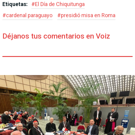
Etiquetas:
#
El Día de Chiquitunga
#
cardenal paraguayo
#
presidió misa en Roma
Déjanos tus comentarios en Voiz