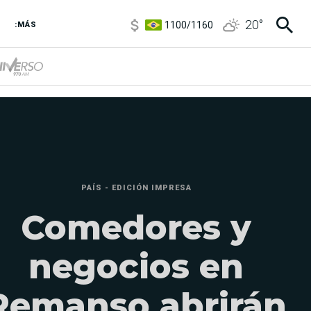
1100
/
1160
20
°
3,8
/
4
:MÁS
6850
/
7200
5900
/
5960
PAÍS - EDICIÓN IMPRESA
Comedores y
negocios en
Remanso abrirán