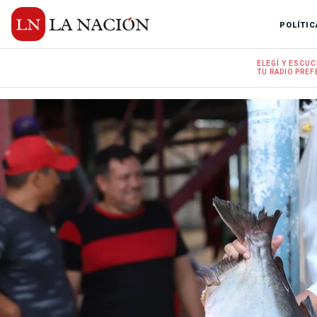
POLÍTIC
ELEGÍ Y
ESCUC
TU RADIO
PREF