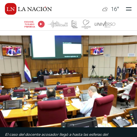
16
°
ESCUCHÁ
TU RADIO
PREFERIDA
El caso del docente acosador llegó a hasta las esferas del