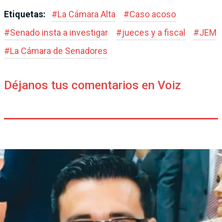
Etiquetas:
#
La Cámara Alta
#
Caso acoso
#
Senado insta a investigar
#
jueces y a fiscal
#
JEM
#
La Cámara de Sena­dores
Déjanos tus comentarios en Voiz