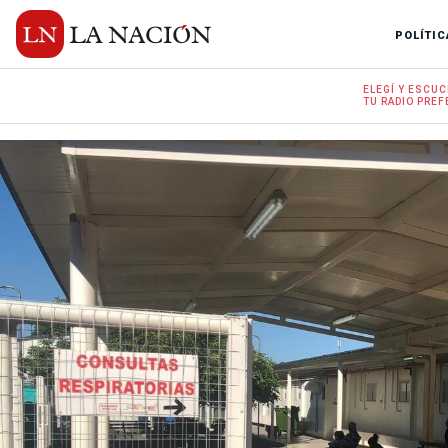
POLÍTIC
ELEGÍ Y
ESCUC
TU RADIO
PREF